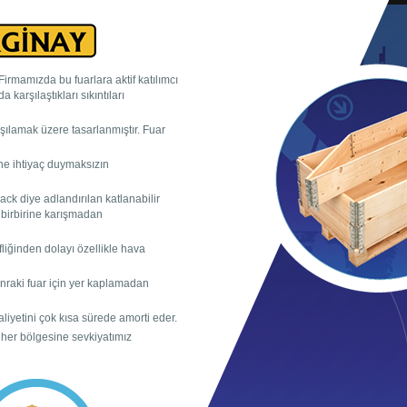
irmamızda bu fuarlara aktif katılımcı
arşılaştıkları sıkıntıları
arşılamak üzere tasarlanmıştır. Fuar
ine ihtiyaç duymaksızın
ck diye adlandırılan katlanabilir
k birbirine karışmadan
fliğinden dolayı özellikle hava
nraki fuar için yer kaplamadan
liyetini çok kısa sürede amorti eder.
her bölgesine sevkiyatımız