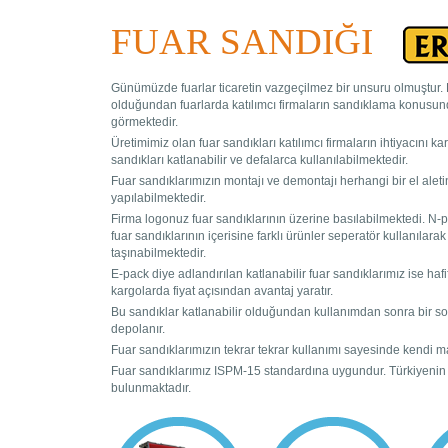
FUAR SANDIĞI
Günümüzde fuarlar ticaretin vazgeçilmez bir unsuru olmuştur. F
olduğundan fuarlarda katılımcı firmaların sandıklama konusunda k
görmektedir.
Üretimimiz olan fuar sandıkları katılımcı firmaların ihtiyacını k
sandıkları katlanabilir ve defalarca kullanılabilmektedir.
Fuar sandıklarımızın montajı ve demontajı herhangi bir el alet
yapılabilmektedir.
Firma logonuz fuar sandıklarının üzerine basılabilmektedi. N-pa
fuar sandıklarının içerisine farklı ürünler seperatör kullanılara
taşınabilmektedir.
E-pack diye adlandırılan katlanabilir fuar sandıklarımız ise hafi
kargolarda fiyat açısından avantaj yaratır.
Bu sandıklar katlanabilir olduğundan kullanımdan sonra bir so
depolanır.
Fuar sandıklarımızın tekrar tekrar kullanımı sayesinde kendi ma
Fuar sandıklarımız ISPM-15 standardına uygundur. Türkiyenin 
bulunmaktadır.